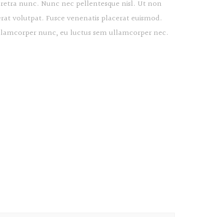
haretra nunc. Nunc nec pellentesque nisl. Ut non
rat volutpat. Fusce venenatis placerat euismod.
s ullamcorper nunc, eu luctus sem ullamcorper nec.