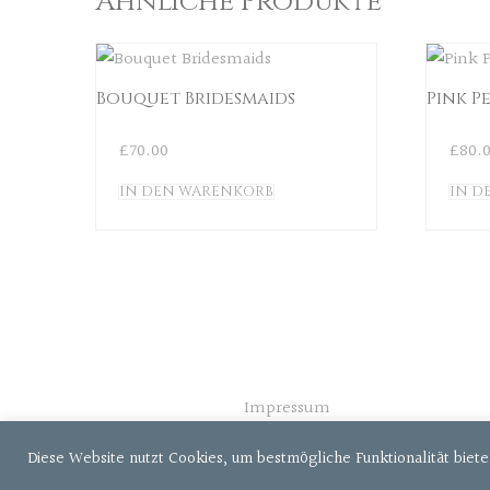
Ähnliche Produkte
Bouquet Bridesmaids
Pink P
£
70.00
£
80.
IN DEN WARENKORB
IN D
Impressum
Diese Website nutzt Cookies, um bestmögliche Funktionalität biet