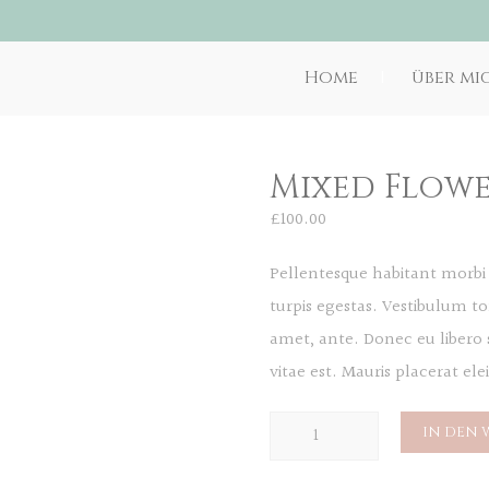
Home
über mi
Mixed Flowe
£
100.00
Pellentesque habitant morbi 
turpis egestas. Vestibulum tor
amet, ante. Donec eu libero
vitae est. Mauris placerat ele
Mixed
IN DEN
Flowers