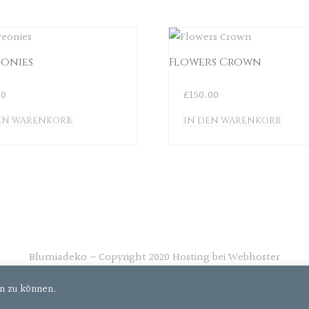
eonies
Flowers Crown
00
£
150.00
EN WARENKORB
IN DEN WARENKORB
Blumiadeko – Copyright 2020 Hosting bei
Webhoster
AG
en zu können.