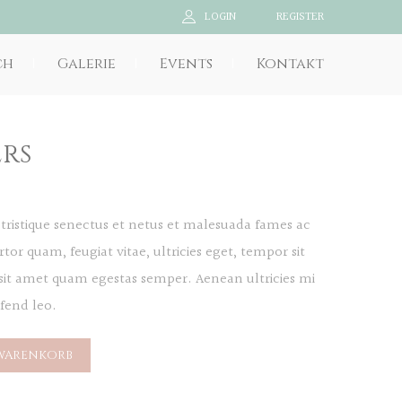
LOGIN
REGISTER
ch
Galerie
Events
Kontakt
rs
tristique senectus et netus et malesuada fames ac
tor quam, feugiat vitae, ultricies eget, tempor sit
 sit amet quam egestas semper. Aenean ultricies mi
ifend leo.
 WARENKORB