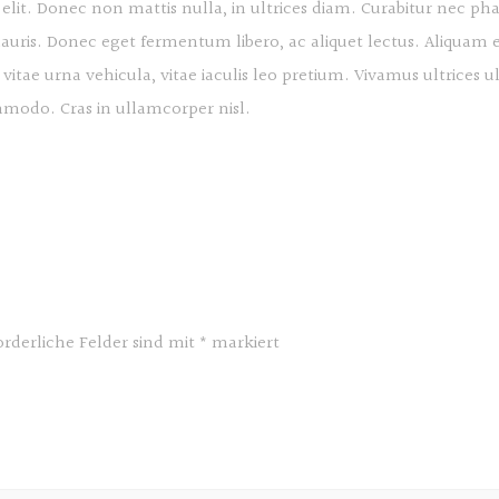
elit. Donec non mattis nulla, in ultrices diam. Curabitur nec p
ris. Donec eget fermentum libero, ac aliquet lectus. Aliquam e
l vitae urna vehicula, vitae iaculis leo pretium. Vivamus ultrice
modo. Cras in ullamcorper nisl.
orderliche Felder sind mit
*
markiert